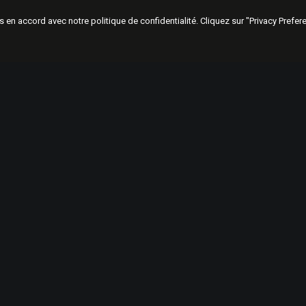
ies en accord avec notre politique de confidentialité. Cliquez sur "Privacy Prefe
19 Bedford Place, London WC1B 5JA, U.K.